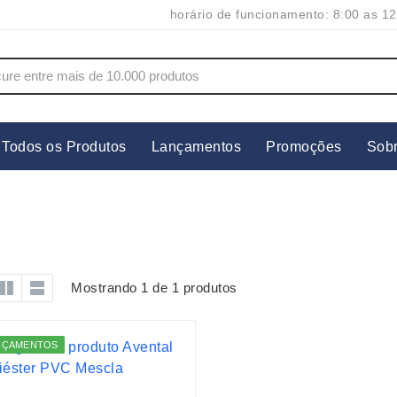
horário de funcionamento: 8:00 as 12
Todos os Produtos
Lançamentos
Promoções
Sob
s
Copos
Estojos
Cozinha
Ferrament
dores
Cuidados Pessoais
Fones de 
Escritório
Guarda-Ch
Mostrando 1 de 1 produtos
s
Espelhos
Informática
os
Esporte
Kit Churra
NÇAMENTOS
os Executivos
Esporte e Jogos
Kit Queijo
Esteiras
Lanternas 