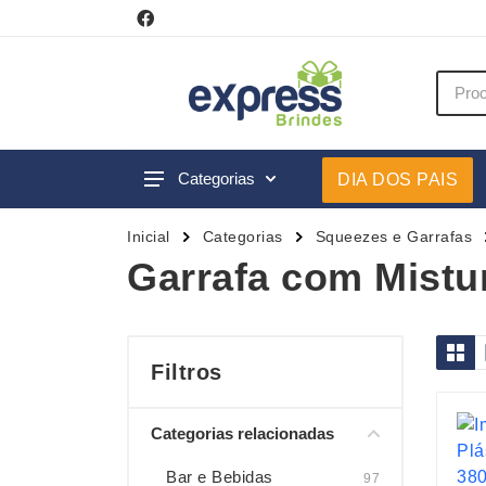
Categorias
DIA DOS PAIS
Acessórios p/ Celular
Caneca
Inicial
Categorias
Squeezes e Garrafas
Acessórios para Carros
Canetas
Garrafa com Mistu
Bar e Bebidas
Carrega
Blocos e Cadernetas
Casa
Bolsas Térmicas
Chapéu
Filtros
Bonés
Chaveir
Categorias relacionadas
Brinquedos
Conjunt
Caixas de Som
Cooler
Bar e Bebidas
97