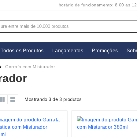
horário de funcionamento: 8:00 as 12
Todos os Produtos
Lançamentos
Promoções
Sob
s
Copos
Estojos
Garrafa com Misturador
Cozinha
Ferrament
rador
dores
Cuidados Pessoais
Fones de 
Escritório
Guarda-Ch
Mostrando 3 de 3 produtos
s
Espelhos
Informática
os
Esporte
Kit Churra
os Executivos
Esporte e Jogos
Kit Queijo
Esteiras
Lanternas 