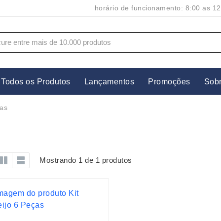
horário de funcionamento: 8:00 as 12
Todos os Produtos
Lançamentos
Promoções
Sob
s
Copos
Estojos
ças
Cozinha
Ferrament
dores
Cuidados Pessoais
Fones de 
Escritório
Guarda-Ch
Mostrando 1 de 1 produtos
s
Espelhos
Informática
os
Esporte
Kit Churra
os Executivos
Esporte e Jogos
Kit Queijo
Esteiras
Lanternas 