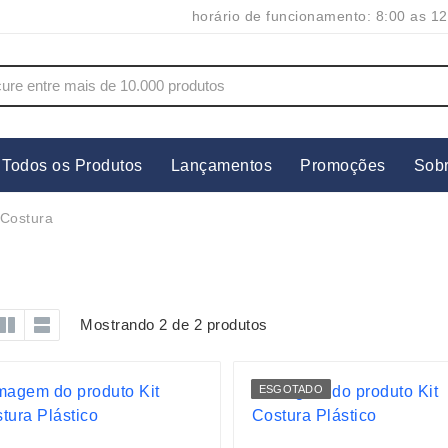
horário de funcionamento: 8:00 as 12
Todos os Produtos
Lançamentos
Promoções
Sob
s
Copos
Estojos
 Costura
Cozinha
Ferrament
dores
Cuidados Pessoais
Fones de 
Escritório
Guarda-Ch
Mostrando 2 de 2 produtos
s
Espelhos
Informática
os
Esporte
Kit Churra
ESGOTADO
os Executivos
Esporte e Jogos
Kit Queijo
Esteiras
Lanternas 