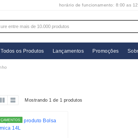
horário de funcionamento: 8:00 as 12
Todos os Produtos
Lançamentos
Promoções
Sob
s
Copos
Estojos
nho
Cozinha
Ferrament
dores
Cuidados Pessoais
Fones de 
Escritório
Guarda-Ch
Mostrando 1 de 1 produtos
s
Espelhos
Informática
os
Esporte
Kit Churra
NÇAMENTOS
os Executivos
Esporte e Jogos
Kit Queijo
Esteiras
Lanternas 