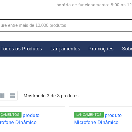
horário de funcionamento: 8:00 as 12
Todos os Produtos
Lançamentos
Promoções
Sob
s
Copos
Estojos
Cozinha
Ferrament
dores
Cuidados Pessoais
Fones de 
Escritório
Guarda-Ch
Mostrando 3 de 3 produtos
s
Espelhos
Informática
os
Esporte
Kit Churra
NÇAMENTOS
LANÇAMENTOS
os Executivos
Esporte e Jogos
Kit Queijo
Esteiras
Lanternas 