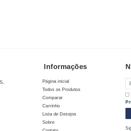
Informações
N
Página inicial
E-
S,
Todos os Produtos
Comparar
Pr
Carrinho
Lista de Desejos
Sobre
Si
Contato