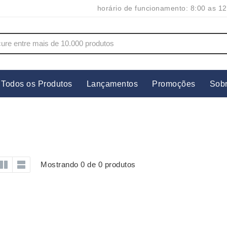
horário de funcionamento: 8:00 as 12
Todos os Produtos
Lançamentos
Promoções
Sob
s
Copos
Estojos
Cozinha
Ferrament
dores
Cuidados Pessoais
Fones de 
Escritório
Guarda-Ch
Mostrando 0 de 0 produtos
s
Espelhos
Informática
os
Esporte
Kit Churra
os Executivos
Esporte e Jogos
Kit Queijo
Esteiras
Lanternas 