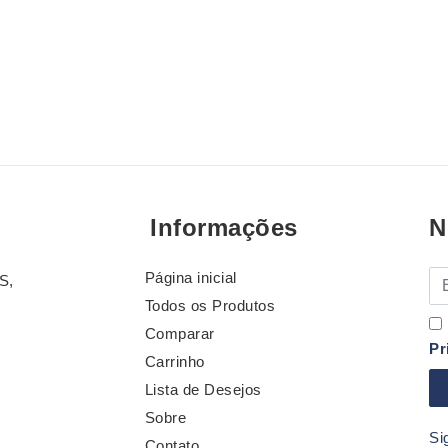
Informações
N
Página inicial
E-
S,
Todos os Produtos
Comparar
Pr
Carrinho
Lista de Desejos
Sobre
Si
Contato