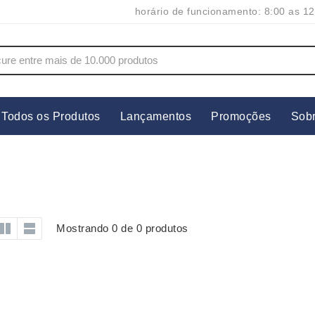
horário de funcionamento: 8:00 as 12
Todos os Produtos
Lançamentos
Promoções
Sob
s
Copos
Estojos
Cozinha
Ferrament
dores
Cuidados Pessoais
Fones de 
Escritório
Guarda-Ch
Mostrando 0 de 0 produtos
s
Espelhos
Informática
os
Esporte
Kit Churra
os Executivos
Esporte e Jogos
Kit Queijo
Esteiras
Lanternas 