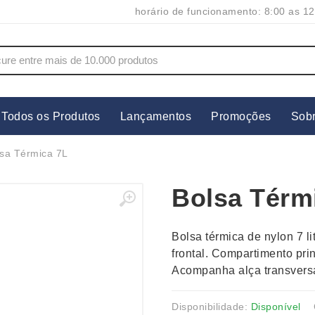
horário de funcionamento: 8:00 as 12
Todos os Produtos
Lançamentos
Promoções
Sob
s
Copos
Estojos
sa Térmica 7L
Cozinha
Ferrament
Bolsa Térm
dores
Cuidados Pessoais
Fones de 
Escritório
Guarda-Ch
Bolsa térmica de nylon 7 l
s
Espelhos
Informática
frontal. Compartimento pri
os
Esporte
Kit Churra
Acompanha alça transversa
os Executivos
Esporte e Jogos
Kit Queijo
Esteiras
Lanternas 
Disponibilidade:
Disponível