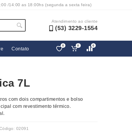
:00 /14:00 as 18:00hs (segunda a sexta feira)
Atendimento ao cliente
(53) 3229-1554
0
0
0
re
Contato
Lápis e Lapiseiras
Nécessa
as
Leques
Pastas
ica 7L
Ouvido
Linha Ecológica
Pen Dri
uva
Linha Feminina
Petisqu
itros com dois compartimentos e bolso
 e Telefonia
Linha Masculina
Pets
ncipal com revestimento térmico.
sco
Malas Mochilas Bolsas
Plaquin
l.
Microfones
Porta C
e Luminárias
Moda e Estilo
Porta Re
Código: 02091