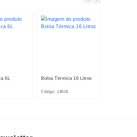
LANÇAMENTO
ca 6L
Bolsa Térmica 16 Litros
Bolsa Térmic
Código: 14616
Código: 09301