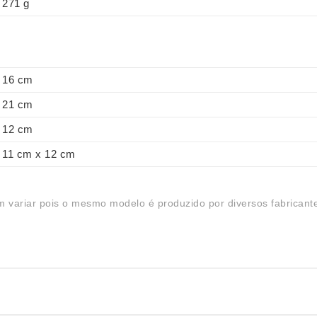
271 g
16 cm
21 cm
12 cm
11 cm x 12 cm
 variar pois o mesmo modelo é produzido por diversos fabricant