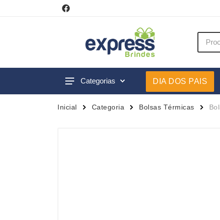
Categorias
DIA DOS PAIS
Acessórios p/ Celular
Caneca
Inicial
Categoria
Bolsas Térmicas
Bol
Acessórios para Carros
Canetas
Bar e Bebidas
Carrega
Blocos e Cadernetas
Casa
Bolsas Térmicas
Chapéu
Bonés
Chaveir
Brinquedos
Conjunt
Caixas de Som
Cooler