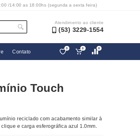
:00 /14:00 as 18:00hs (segunda a sexta feira)
Atendimento ao cliente
(53) 3229-1554
0
0
0
re
Contato
Lápis e Lapiseiras
Nécessa
as
Leques
Pastas
mínio Touch
Ouvido
Linha Ecológica
Pen Dri
uva
Linha Feminina
Petisqu
 e Telefonia
Linha Masculina
Pets
sco
Malas Mochilas Bolsas
Plaquin
umínio reciclado com acabamento similar à
Microfones
Porta C
clique e carga esferográfica azul 1.0mm.
e Luminárias
Moda e Estilo
Porta Re