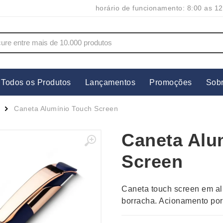
horário de funcionamento: 8:00 as 12
Todos os Produtos
Lançamentos
Promoções
Sob
s
Copos
Estojos
Caneta Alumínio Touch Screen
Cozinha
Ferrament
Caneta Alu
dores
Cuidados Pessoais
Fones de 
Escritório
Guarda-Ch
Screen
s
Espelhos
Informática
os
Esporte
Kit Churra
Caneta touch screen em al
os Executivos
Esporte e Jogos
Kit Queijo
borracha. Acionamento por 
Esteiras
Lanternas 