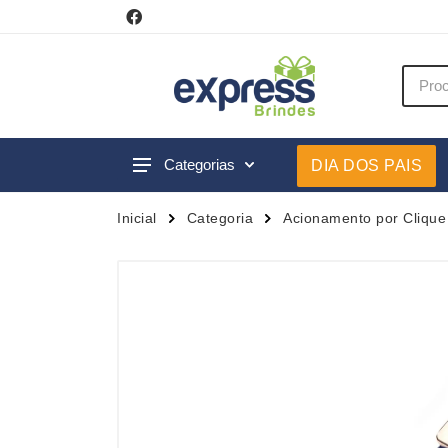
Categorias
DIA DOS PAIS
Acessórios p/ Celular
Caneca
Inicial
Categoria
Acionamento por Clique
Acessórios para Carros
Canetas
Bar e Bebidas
Carrega
Blocos e Cadernetas
Casa
Bolsas Térmicas
Chapéu
Bonés
Chaveir
Brinquedos
Conjunt
Caixas de Som
Cooler