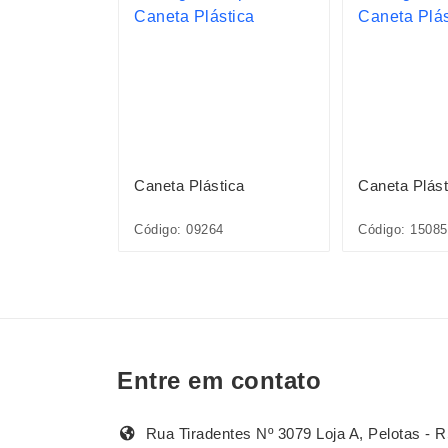
ica
Caneta Plástica
Caneta Plást
1L*CP*
Código: 09264
Código: 1508
Entre em contato
Rua Tiradentes Nº 3079 Loja A, Pelotas - R