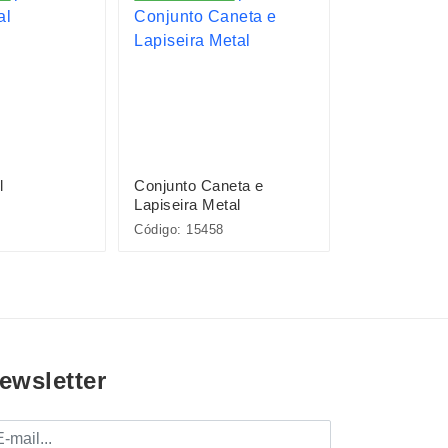
l
Conjunto Caneta e
Pacote com 
Lapiseira Metal
Plásticas
Código: 15458
Código: P@08
ewsletter
mail