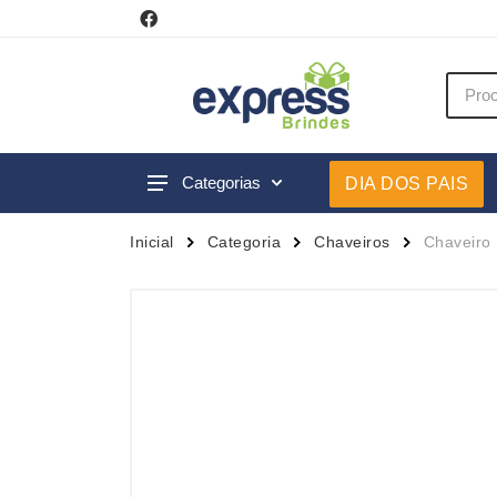
Categorias
DIA DOS PAIS
Acessórios p/ Celular
Caneca
Inicial
Categoria
Chaveiros
Chaveiro 
Acessórios para Carros
Canetas
Bar e Bebidas
Carrega
Blocos e Cadernetas
Casa
Bolsas Térmicas
Chapéu
Bonés
Chaveir
Brinquedos
Conjunt
Caixas de Som
Cooler