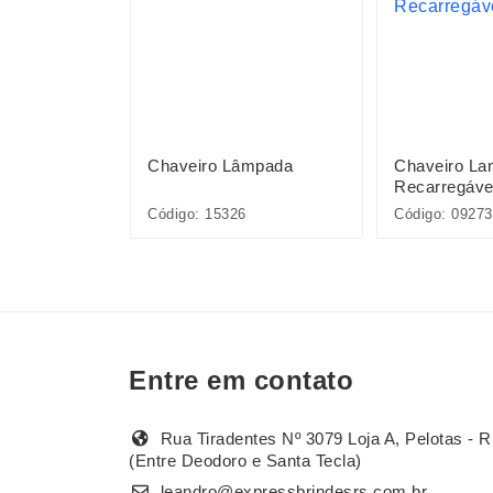
âmpada
Chaveiro Lâmpada
Chaveiro La
Recarregáve
Código: 15326
Código: 09273
Entre em contato
Rua Tiradentes Nº 3079 Loja A, Pelotas - R
(Entre Deodoro e Santa Tecla)
leandro@expressbrindesrs.com.br