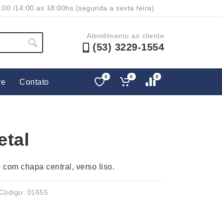
:00 /14:00 as 18:00hs (segunda a sexta feira)
Atendimento ao cliente
(53) 3229-1554
0
0
0
re
Contato
Lápis e Lapiseiras
Nécessa
as
Leques
Pastas
etal
Ouvido
Linha Ecológica
Pen Dri
uva
Linha Feminina
Petisqu
com chapa central, verso liso.
 e Telefonia
Linha Masculina
Pets
sco
Malas Mochilas Bolsas
Plaquin
Código: 01655
Microfones
Porta C
e Luminárias
Moda e Estilo
Porta Re