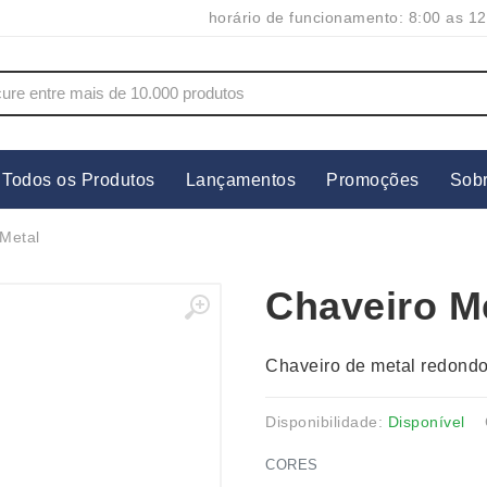
horário de funcionamento: 8:00 as 12
Todos os Produtos
Lançamentos
Promoções
Sob
s
Copos
Estojos
Metal
Cozinha
Ferrament
Chaveiro M
dores
Cuidados Pessoais
Fones de 
Escritório
Guarda-Ch
Chaveiro de metal redondo 
s
Espelhos
Informática
os
Esporte
Kit Churra
Disponibilidade:
Disponível
os Executivos
Esporte e Jogos
Kit Queijo
CORES
Esteiras
Lanternas 