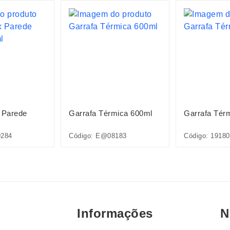
 Parede
Garrafa Térmica 600ml
Garrafa Tér
9284
Código: E@08183
Código: 19180
Informações
N