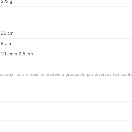
322 g
21 cm
8 cm
10 cm x 2,5 cm
 variar pois o mesmo modelo é produzido por diversos fabricant