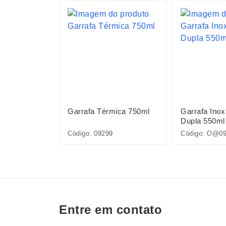
mica 550ml
Garrafa Térmica 750ml
Garrafa Inox
Dupla 550ml
284
Código: 09299
Código: O@0
Entre em contato