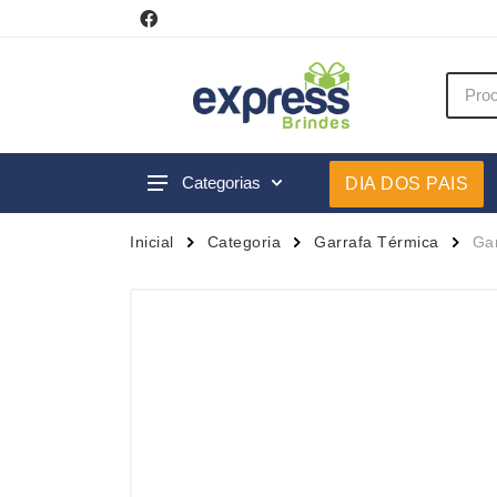
Categorias
DIA DOS PAIS
Acessórios p/ Celular
Caneca
Inicial
Categoria
Garrafa Térmica
Ga
Acessórios para Carros
Canetas
Bar e Bebidas
Carrega
Blocos e Cadernetas
Casa
Bolsas Térmicas
Chapéu
Bonés
Chaveir
Brinquedos
Conjunt
Caixas de Som
Cooler