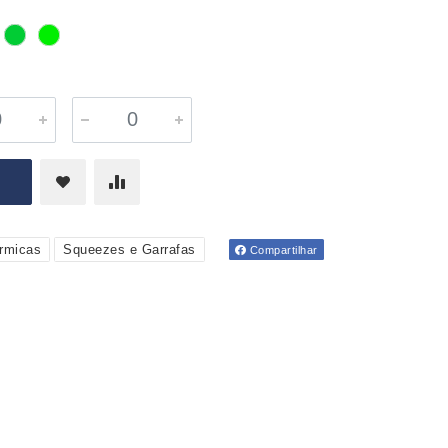
rmicas
Squeezes e Garrafas
Compartilhar