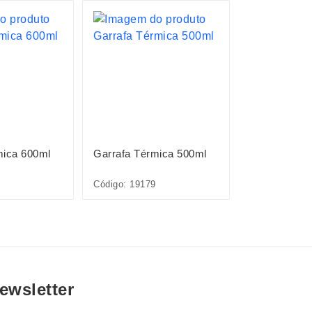
mica 600ml
Garrafa Térmica 500ml
Garrafa Térm
Código: 19179
Código: 1867
ewsletter