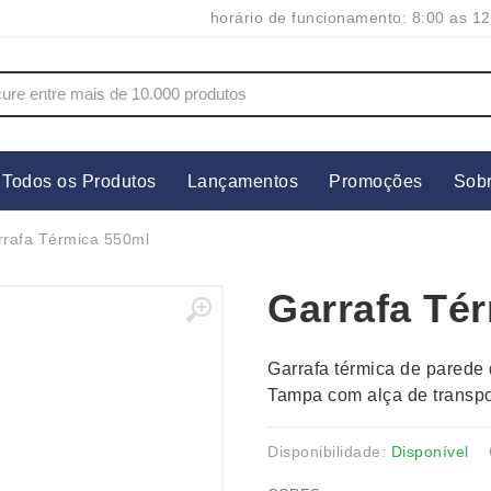
horário de funcionamento: 8:00 as 12
Todos os Produtos
Lançamentos
Promoções
Sob
s
Copos
Estojos
rrafa Térmica 550ml
Cozinha
Ferrament
Garrafa Té
dores
Cuidados Pessoais
Fones de 
Escritório
Guarda-Ch
Garrafa térmica de parede
s
Espelhos
Informática
Tampa com alça de transpor
os
Esporte
Kit Churra
os Executivos
Esporte e Jogos
Kit Queijo
Disponibilidade:
Disponível
Esteiras
Lanternas 