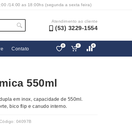
:00 /14:00 as 18:00hs (segunda a sexta feira)
Atendimento ao cliente
(53) 3229-1554
0
0
0
re
Contato
Lápis e Lapiseiras
Nécessa
as
Leques
Pastas
rmica 550ml
Ouvido
Linha Ecológica
Pen Dri
uva
Linha Feminina
Petisqu
 dupla em inox, capacidade de 550ml.
 e Telefonia
Linha Masculina
Pets
te, bico flip e canudo interno.
sco
Malas Mochilas Bolsas
Plaquin
Microfones
Porta C
Código: 04097B
e Luminárias
Moda e Estilo
Porta Re