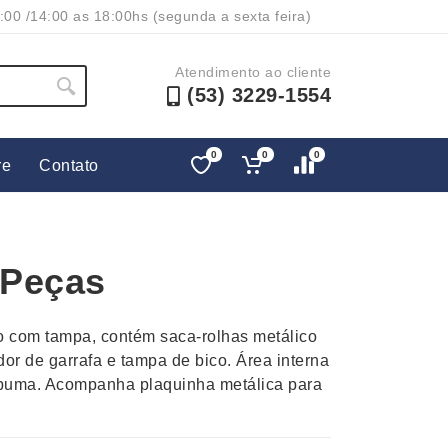
:00 /14:00 as 18:00hs (segunda a sexta feira)
Atendimento ao cliente
(53) 3229-1554
0
0
0
re
Contato
Lápis e Lapiseiras
Nécessa
as
Leques
Pastas
 Peças
Ouvido
Linha Ecológica
Pen Dri
uva
Linha Feminina
Petisqu
jo com tampa, contém saca-rolhas metálico
 e Telefonia
Linha Masculina
Pets
dor de garrafa e tampa de bico. Área interna
sco
Malas Mochilas Bolsas
Plaquin
spuma. Acompanha plaquinha metálica para
Microfones
Porta C
e Luminárias
Moda e Estilo
Porta Re