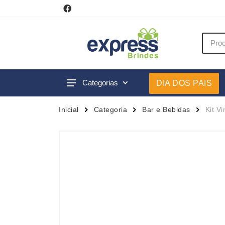
Categorias
DIA DOS PAIS
Acessórios p/ Celular
Caneca
Inicial
Categoria
Bar e Bebidas
Kit V
Acessórios para Carros
Canetas
Bar e Bebidas
Carrega
Blocos e Cadernetas
Casa
Bolsas Térmicas
Chapéu
Bonés
Chaveir
Brinquedos
Conjunt
Caixas de Som
Cooler