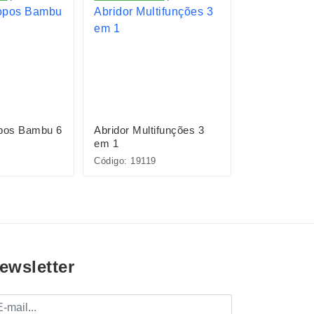
opos Bambu 6
Abridor Multifunções 3
Kit Drink 9 
em 1
Código: 19119
Código: 15449
ewsletter
mail