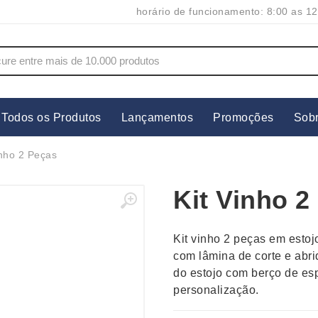
horário de funcionamento: 8:00 as 12
Todos os Produtos
Lançamentos
Promoções
Sob
s
Copos
Estojos
inho 2 Peças
Cozinha
Ferrament
Kit Vinho 2
dores
Cuidados Pessoais
Fones de 
Escritório
Guarda-Ch
Kit vinho 2 peças em esto
s
Espelhos
Informática
com lâmina de corte e abri
os
Esporte
Kit Churra
do estojo com berço de e
os Executivos
Esporte e Jogos
Kit Queijo
personalização.
Esteiras
Lanternas 