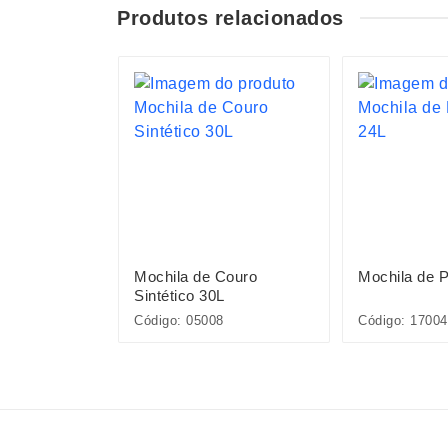
Produtos relacionados
S
éster 20L
Mochila de Couro
Mochila de P
Sintético 30L
Código: 05008
Código: 17004