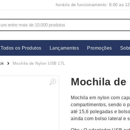
horário de funcionamento: 8:00 as 12
Todos os Produtos
Lançamentos
Promoções
Sob
s
Copos
Estojos
ok
Mochila de Nylon USB 17L
Cozinha
Ferrament
Mochila de
dores
Cuidados Pessoais
Fones de 
Escritório
Guarda-Ch
Mochila em nylon com capa
s
Espelhos
Informática
compartimentos, sendo o p
os
Esporte
Kit Churra
até 15,6 polegadas e bols
os Executivos
Esporte e Jogos
Kit Queijo
ainda com bolso lateral e 
Esteiras
Lanternas 