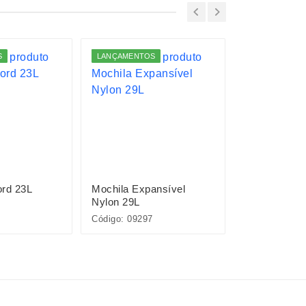
S
LANÇAMENTOS
LANÇAMENTO
ord 23L
Mochila Expansível
Mochila Oxf
Nylon 29L
Código: 09297
Código: 01322