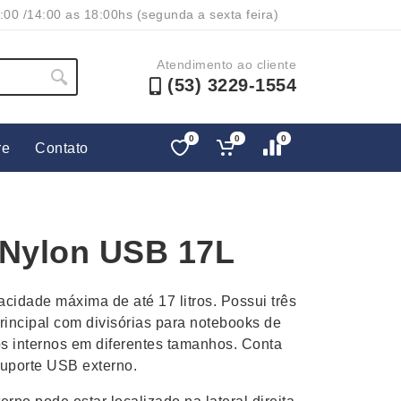
:00 /14:00 as 18:00hs (segunda a sexta feira)
Atendimento ao cliente
(53) 3229-1554
0
0
0
re
Contato
Lápis e Lapiseiras
Nécessa
as
Leques
Pastas
 Nylon USB 17L
Ouvido
Linha Ecológica
Pen Dri
uva
Linha Feminina
Petisqu
cidade máxima de até 17 litros. Possui três
 e Telefonia
Linha Masculina
Pets
rincipal com divisórias para notebooks de
sco
Malas Mochilas Bolsas
Plaquin
os internos em diferentes tamanhos. Conta
Microfones
Porta C
suporte USB externo.
e Luminárias
Moda e Estilo
Porta Re