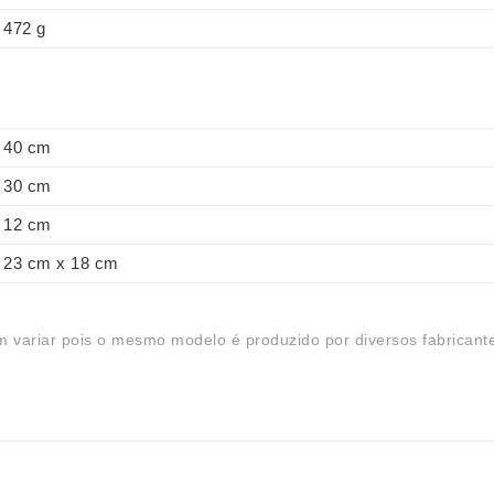
472 g
40 cm
30 cm
12 cm
23 cm x 18 cm
 variar pois o mesmo modelo é produzido por diversos fabricant