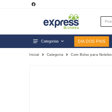
Categorias
DIA DOS PAIS
Acessórios p/ Celular
Caneca
Inicial
Categoria
Com Bolso para Notebo
Acessórios para Carros
Canetas
Bar e Bebidas
Carrega
Blocos e Cadernetas
Casa
Bolsas Térmicas
Chapéu
Bonés
Chaveir
Brinquedos
Conjunt
Caixas de Som
Cooler