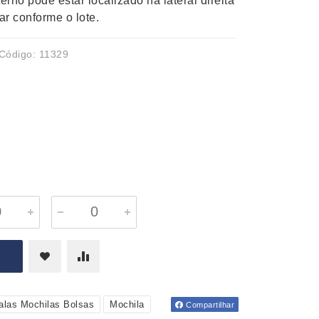
rno pode estar localizado na lateral direita
r conforme o lote.
Código: 11329
alas Mochilas Bolsas
Mochila
Compartilhar