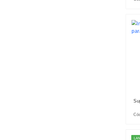
Su
Có
LA