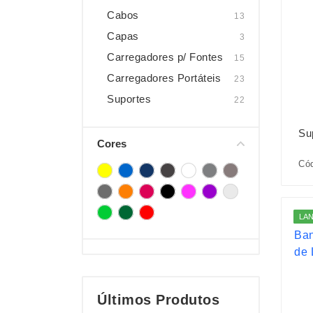
Cabos
13
Capas
3
Carregadores p/ Fontes
15
Carregadores Portáteis
23
Suportes
22
Su
Cores
Cód
LA
Últimos Produtos