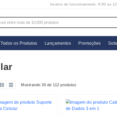
horário de funcionamento: 8:00 as 12
Todos os Produtos
Lançamentos
Promoções
Sob
s
Copos
Estojos
Cozinha
Ferrament
lar
dores
Cuidados Pessoais
Fones de 
Escritório
Guarda-Ch
Mostrando 30 de 112 produtos
s
Espelhos
Informática
os
Esporte
Kit Churra
os Executivos
Esporte e Jogos
Kit Queijo
Esteiras
Lanternas 