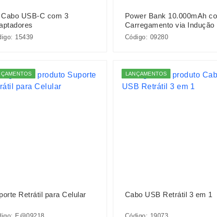
t Cabo USB-C com 3
Power Bank 10.000mAh c
aptadores
Carregamento via Indução
igo: 15439
Código: 09280
NÇAMENTOS
LANÇAMENTOS
orte Retrátil para Celular
Cabo USB Retrátil 3 em 1
digo: E@09218
Código: 19073