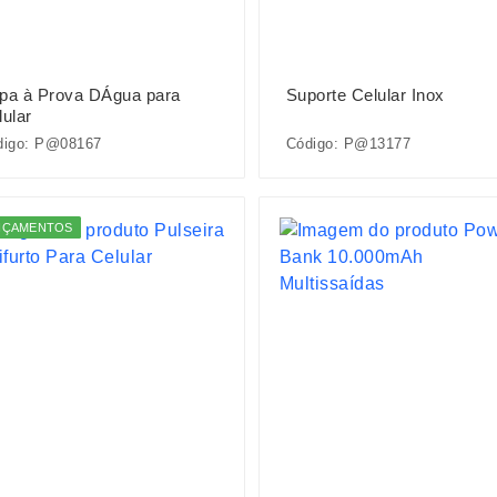
pa à Prova DÁgua para
Suporte Celular Inox
lular
digo: P@08167
Código: P@13177
NÇAMENTOS