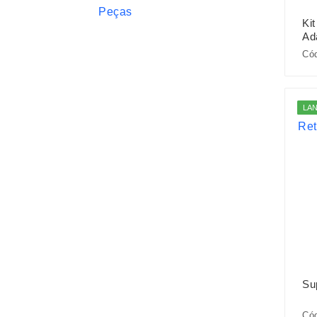
Ki
Ad
Cód
LA
Sup
Có