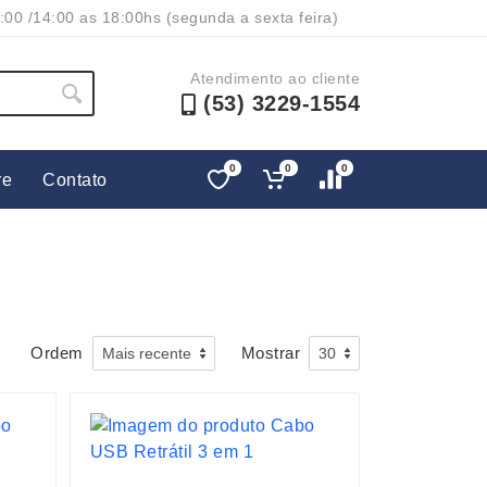
:00 /14:00 as 18:00hs (segunda a sexta feira)
Atendimento ao cliente
(53) 3229-1554
0
0
0
re
Contato
Lápis e Lapiseiras
Nécessa
as
Leques
Pastas
Ouvido
Linha Ecológica
Pen Dri
uva
Linha Feminina
Petisqu
Ordem
Mostrar
 e Telefonia
Linha Masculina
Pets
sco
Malas Mochilas Bolsas
Plaquin
Microfones
Porta C
e Luminárias
Moda e Estilo
Porta Re