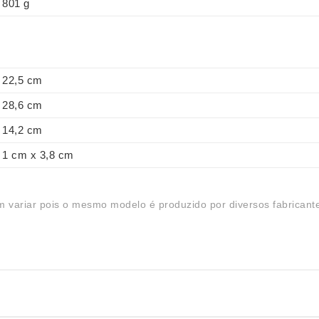
801 g
22,5 cm
28,6 cm
14,2 cm
1 cm x 3,8 cm
 variar pois o mesmo modelo é produzido por diversos fabricant