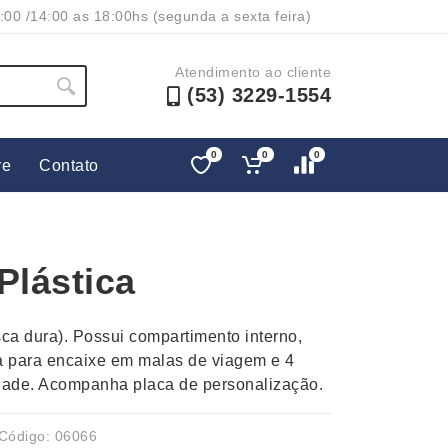
:00 /14:00 as 18:00hs (segunda a sexta feira)
Atendimento ao cliente
(53) 3229-1554
0
0
0
re
Contato
Lápis e Lapiseiras
Nécessa
as
Leques
Pastas
Plástica
Ouvido
Linha Ecológica
Pen Dri
uva
Linha Feminina
Petisqu
sca dura). Possui compartimento interno,
 e Telefonia
Linha Masculina
Pets
ça para encaixe em malas de viagem e 4
sco
Malas Mochilas Bolsas
Plaquin
idade. Acompanha placa de personalização.
Microfones
Porta C
e Luminárias
Moda e Estilo
Porta Re
Código: 06066