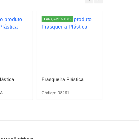
LANÇAMENTOS
LANÇAMENTO
lástica
Frasqueira Plástica
Frasqueira P
1A
Código: 08261
Código: 19176