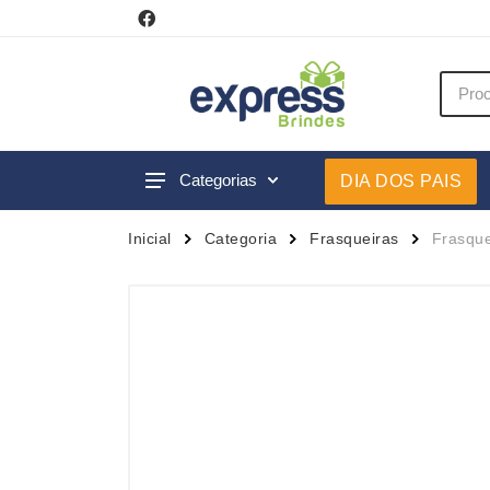
Categorias
DIA DOS PAIS
Acessórios p/ Celular
Caneca
Inicial
Categoria
Frasqueiras
Frasque
Acessórios para Carros
Canetas
Bar e Bebidas
Carrega
Blocos e Cadernetas
Casa
Bolsas Térmicas
Chapéu
Bonés
Chaveir
Brinquedos
Conjunt
Caixas de Som
Cooler