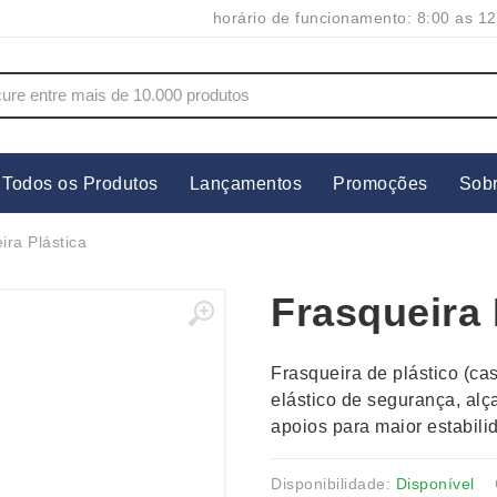
horário de funcionamento: 8:00 as 12
Todos os Produtos
Lançamentos
Promoções
Sob
s
Copos
Estojos
ira Plástica
Cozinha
Ferrament
Frasqueira 
dores
Cuidados Pessoais
Fones de 
Escritório
Guarda-Ch
Frasqueira de plástico (ca
s
Espelhos
Informática
elástico de segurança, al
os
Esporte
Kit Churra
apoios para maior estabil
os Executivos
Esporte e Jogos
Kit Queijo
Esteiras
Lanternas 
Disponibilidade:
Disponível