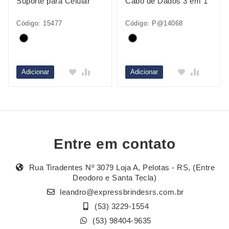
Suporte para Celular
Cabo de Dados 3 em 1
Código: 15477
Código: P@14068
Adicionar
Adicionar
Entre em contato
Rua Tiradentes Nº 3079 Loja A, Pelotas - RS, (Entre
Deodoro e Santa Tecla)
leandro@expressbrindesrs.com.br
(53) 3229-1554
(53) 98404-9635