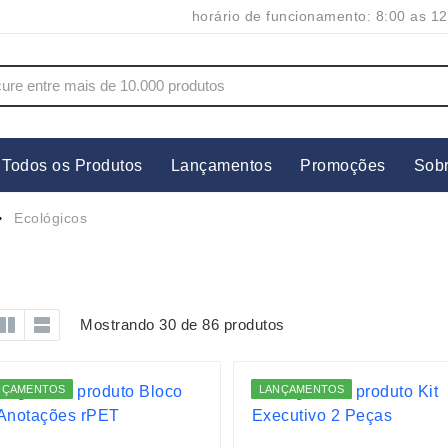
horário de funcionamento: 8:00 as 12
Todos os Produtos
Lançamentos
Promoções
Sob
s
Copos
Estojos
Ecológicos
Cozinha
Ferrament
dores
Cuidados Pessoais
Fones de 
Escritório
Guarda-Ch
Mostrando 30 de 86 produtos
s
Espelhos
Informática
os
Esporte
Kit Churra
NÇAMENTOS
LANÇAMENTOS
os Executivos
Esporte e Jogos
Kit Queijo
Esteiras
Lanternas 