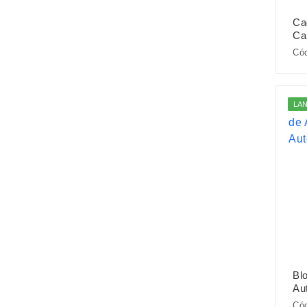
Ca
Ca
Cód
LA
Bl
Au
Cód