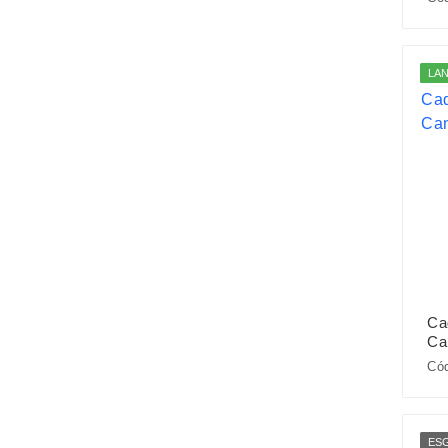
LA
Ca
Ca
Cód
ES