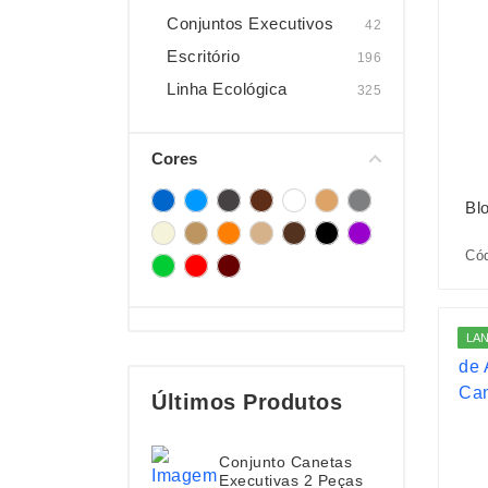
Conjuntos Executivos
42
Escritório
196
Linha Ecológica
325
Cores
Bl
Cód
LA
Últimos Produtos
Conjunto Canetas
Executivas 2 Peças