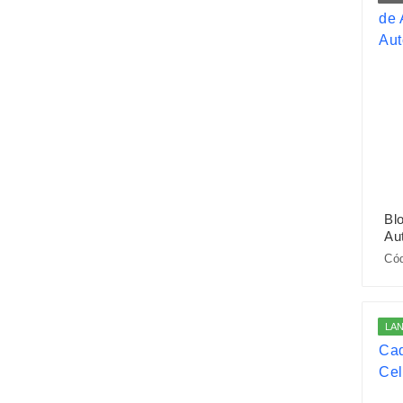
Bl
Au
Cód
LA