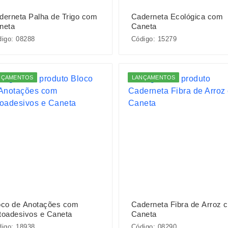
derneta Palha de Trigo com
Caderneta Ecológica com
neta
Caneta
igo: 08288
Código: 15279
NÇAMENTOS
LANÇAMENTOS
oco de Anotações com
Caderneta Fibra de Arroz 
toadesivos e Caneta
Caneta
igo: 18938
Código: 08290